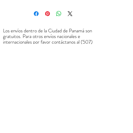
Los envíos dentro de la Ciudad de Panamá son
gratuitos. Para otros envíos nacionales e
internacionales por favor contáctanos al
(507)
6678-0065
o a través de
rrodriguez@menucreativo.com
para indicarle
el costo adicional y coordinar el envío
+
507 6678 0065
rrodriguez@menucreativo.com