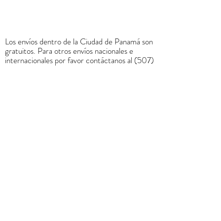
Los envíos dentro de la Ciudad de Panamá son
gratuitos. Para otros envíos nacionales e
internacionales por favor contáctanos al
(507)
6678-0065
o a través de
rrodriguez@menucreativo.com
para indicarle
el costo adicional y coordinar el envío
+
507 6678 0065
rrodriguez@menucreativo.com