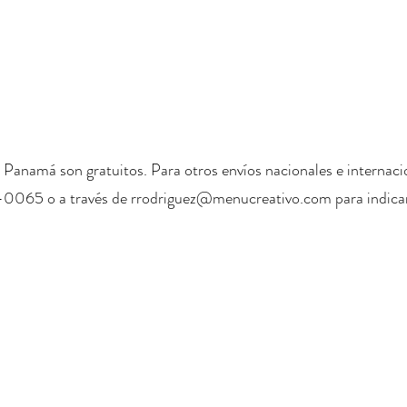
 Panamá son gratuitos. Para otros envíos nacionales e internaci
-0065 o a través de
rrodriguez@menucreativo.com
para indicar
+ 507 6678 0065
rrodriguez@menucreativo.com