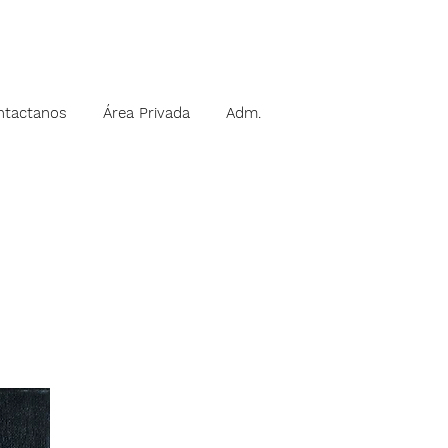
ntactanos
Área Privada
Adm.