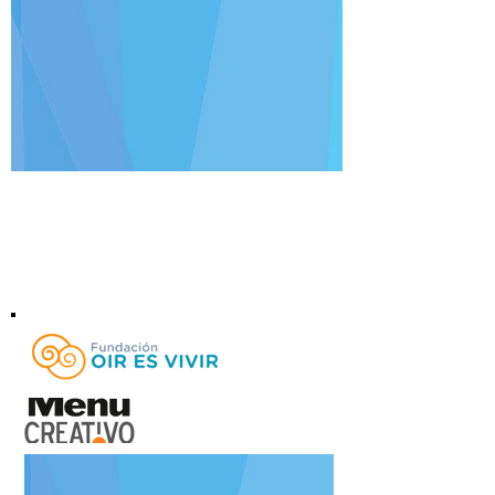
Julia Achurra
Fundación Oír es Vivir - VI Subasta Anual de
Arte
Del 20 al 24 de septiembre de 2023