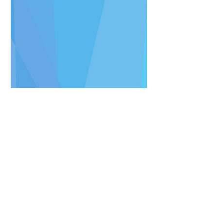
Julia Achurra
Ciudad de Panamá, Panamá. (N.
1982)
Apasionada por los animales,
estudió veterinaria y
zootecnia, profesión que
ejerció por varios años.
Aunque ahora colabora como
administrativa en el sector