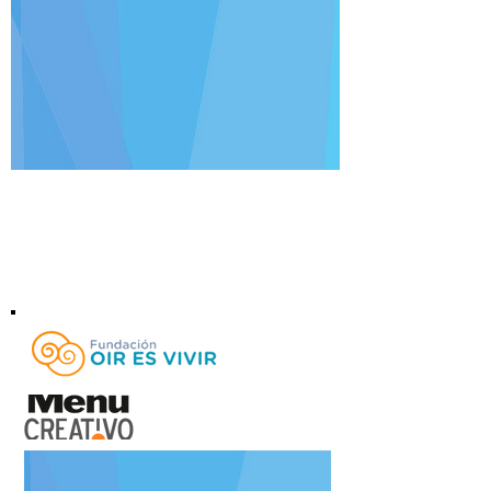
Grenal Membache
Fundación Oír es Vivir - VI Subasta Anual de
Arte
Del 20 al 24 de septiembre de 2023