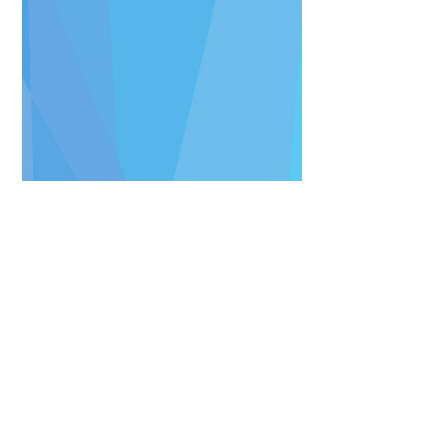
Grenal Membache
La Palma, Darién; Panamá (N. 1992)
Artista plástico y muralista,
Grenal se formó en la Facultad
de Bellas Artes de la
Universidad de Panamá,
completando su licenciatura
en 2022. De origen Wounnan,
en 2014 participó en el festival