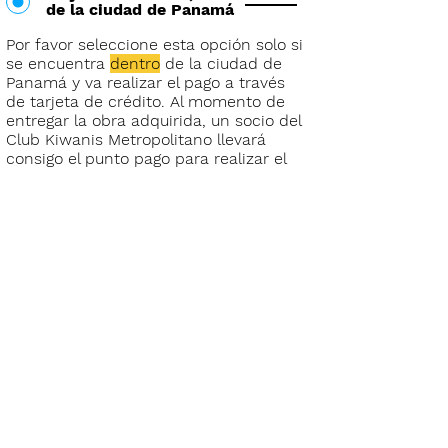
de la ciudad de Panamá
Por favor seleccione esta opción solo si
se encuentra
dentro
de la ciudad de
Panamá y va realizar el pago a través
de tarjeta de crédito. Al momento de
entregar la obra adquirid​a, un socio del
Club Kiwanis Metropolitano llevará
consigo el punto pago para realizar el
cobro.
Por favor ingrese su dirección para
coordinar el envío y cobro de la
obra:
(Solo
para entregas de obras
dentro de la ciudad de Panamá)
Barrio
Calle