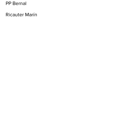
PP Bernal
Ricauter Marín
Rolo De Sedas
Ver todo
Entradas recientes