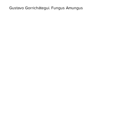
Gustavo Gorrichátegui. Fungus Amungus
Allan Urribarrí. Collage N° 125
Otras de las profesiones en la que 
orgánicamente ha permeado el interés 
por el trabajo digital, son la artes 
gráficas. Tanto el diseño como en la 