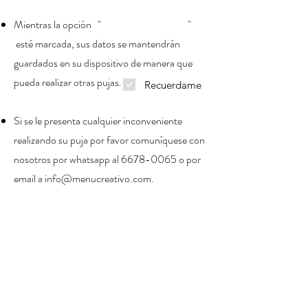
Mientras la opción " "
esté marcada, sus datos se mantendrán
guardados en su dispositivo de manera que
pueda realizar otras pujas.
Recuerdame
Si se le presenta cualquier inconveniente
realizando su puja por favor comuníquese con
nosotros por whatsapp al
6678-0065
o por
email a
info@menucreativo.com
.