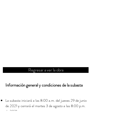
Regresar a ver la obra
Información general y condiciones de la subasta
La subasta iniciará a las 8:00 a.m. del jueves 29 de junio
de 2021 y cerrará el martes 3 de agosto a las 8:00 p.m.
de 2021.
Las pujas se realizarán en la plataforma de subastas de
www.menucreativo.com
No es necesario registrarse en