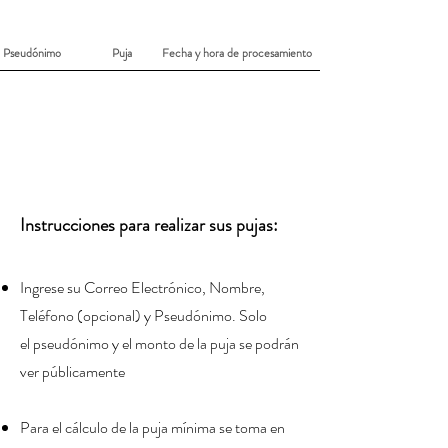
Lista de pujas recibidas para:
Alan Urribarrí
Pseudónimo
Puja
Fecha y hora de procesamiento
Instrucciones para realizar sus pujas:
Ingrese su Correo Electrónico, Nombre,
Teléfono (
opcional) y Pseudónimo
. Solo
el
pseudónimo
y el monto de la puja se podrán
ver públicamente
Para el cálculo de la puja mínima se toma en