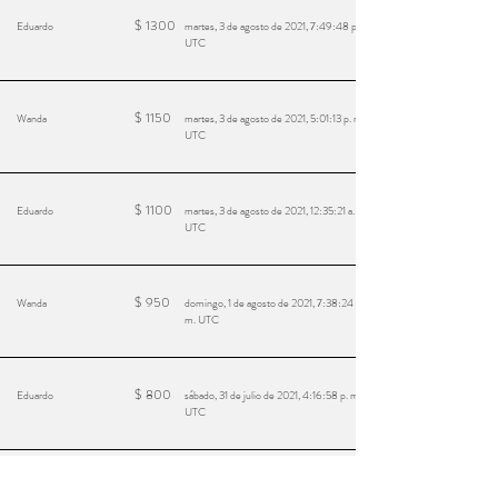
$
1300
Eduardo
martes, 3 de agosto de 2021, 7:49:48 p. m.
UTC
$
1150
Wanda
martes, 3 de agosto de 2021, 5:01:13 p. m.
UTC
$
1100
Eduardo
martes, 3 de agosto de 2021, 12:35:21 a. m.
UTC
$
950
Wanda
domingo, 1 de agosto de 2021, 7:38:24 p.
m. UTC
$
800
Eduardo
sábado, 31 de julio de 2021, 4:16:58 p. m.
UTC