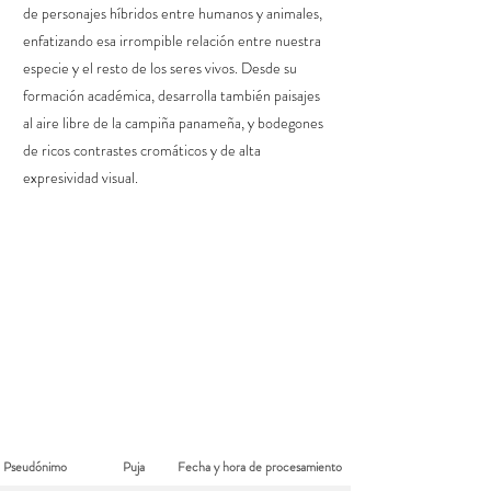
de personajes híbridos entre humanos y animales,
enfatizando esa irrompible relación entre nuestra
especie y el resto de los seres vivos. Desde su
formación académica, desarrolla también paisajes
al aire libre de la campiña panameña, y bodegones
de ricos contrastes cromáticos y de alta
expresividad visual.
Lista de pujas recibidas para:
Alessandra Rosas
Pseudónimo
Puja
Fecha y hora de procesamiento