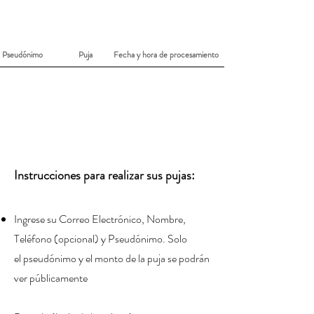
Lista de pujas recibidas para:
Alexander Wtges
Pseudónimo
Puja
Fecha y hora de procesamiento
Instrucciones para realizar sus pujas:
Ingrese su Correo Electrónico, Nombre,
Teléfono (
opcional) y Pseudónimo
. Solo
el
pseudónimo
y el monto de la puja se podrán
ver públicamente