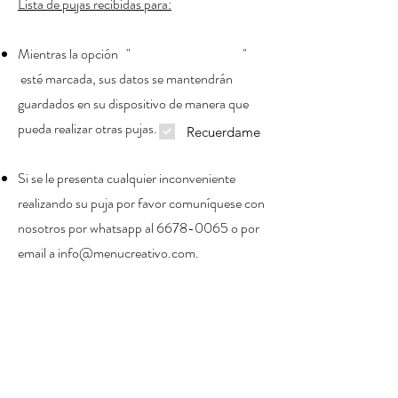
Lista de pujas recibidas para:
Mientras la opción " "
esté marcada, sus datos se mantendrán
guardados en su dispositivo de manera que
pueda realizar otras pujas.
Recuerdame
Si se le presenta cualquier inconveniente
realizando su puja por favor comuníquese con
nosotros por whatsapp al
6678-0065
o por
email a
info@menucreativo.com
.