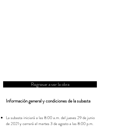
Regresar a ver la obra
Información general y condiciones de la subasta
La subasta iniciará a las 8:00 a.m. del jueves 29 de junio
de 2021 y cerrará el martes 3 de agosto a las 8:00 p.m.
de 2021.