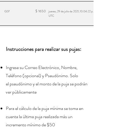
$
1650
G07
jueves, 29 de julio de 2021, 10:04:22 p. m.
UTC
Instrucciones para realizar sus pujas:
Ingrese su Correo Electrónico, Nombre,
Teléfono (
opcional) y Pseudónimo
. Solo
el
pseudónimo
y el monto de la puja se podrán
ver públicamente
Para el cálculo de la puja mínima se toma en
cuenta la última puja realizada más un
incremento mínimo de $50