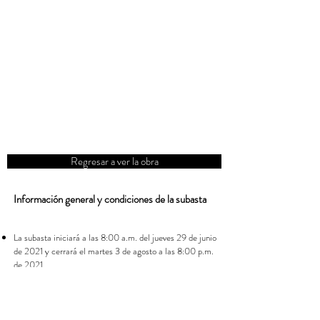
Regresar a ver la obra
Información general y condiciones de la subasta
La subasta iniciará a las 8:00 a.m. del jueves 29 de junio
de 2021 y cerrará el martes 3 de agosto a las 8:00 p.m.
de 2021.
Las pujas se realizarán en la plataforma de subastas de
www.menucreativo.com
No es necesario registrarse en
la página, pero sí completar sus datos al momento de