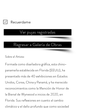
Recuerdame
Ver pujas registradas
Regresar a Galería de Obras
Sobre el Artista:
Formada como diseñadora gráfica, esta chino-
panameña establecida en Florida (EEUU), ha
presentado más de 40 exhibiciones en Estados
Unidos, Corea, China y Panamá, y ha merecido
reconocimientos como la Mención de Honor de
la Bienal de Wynwood a inicios de 2020, en
Florida. Sus reflexiones en cuanto al cambio
climático y el daño profundo que como sociedad