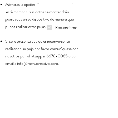
Mientras la opción " "
esté marcada, sus datos se mantendrán
guardados en su dispositivo de manera que
pueda realizar otras pujas.
Recuerdame
Si se le presenta cualquier inconveniente
realizando su puja por favor comuníquese con
nosotros por whatsapp al
6678-0065
o por
email a
info@menucreativo.com
.